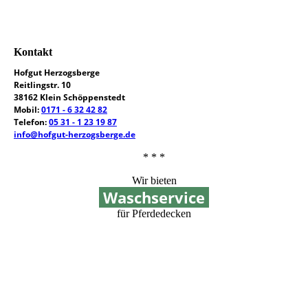
Kontakt
Hofgut Herzogsberge
Reitlingstr. 10
38162 Klein Schöppenstedt
Mobil:
0171 - 6 32 42 82
Telefon:
05 31 - 1 23 19 87
info@hofgut-herzogsberge.de
* * *
Wir bieten
Waschservice
für Pferdedecken